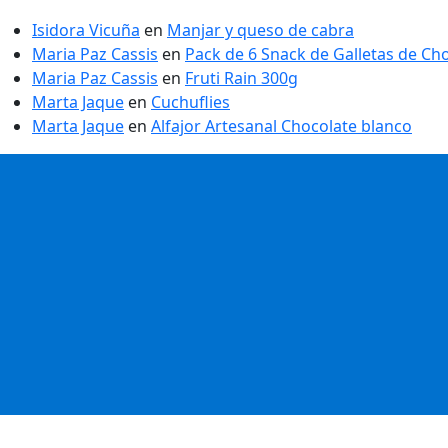
Isidora Vicuña
en
Manjar y queso de cabra
Maria Paz Cassis
en
Pack de 6 Snack de Galletas de Ch
Maria Paz Cassis
en
Fruti Rain 300g
Marta Jaque
en
Cuchuflies
Marta Jaque
en
Alfajor Artesanal Chocolate blanco